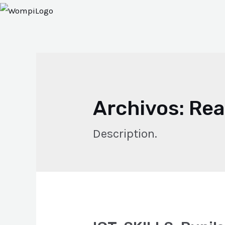
Ú
RNAR
Ú
RNAR
Ú
Archivos:
Rea
Description.