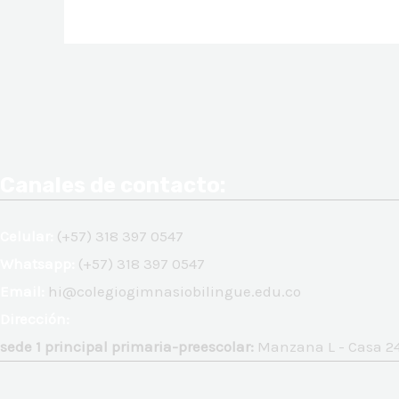
Paginación
de
entradas
Canales de contacto:
Celular:
(+57) 318 397 0547
Whatsapp:
(+57) 318 397 0547
Email:
hi@colegiogimnasiobilingue.edu.co
Dirección:
sede 1 principal primaria-preescolar:
Manzana L - Casa 24