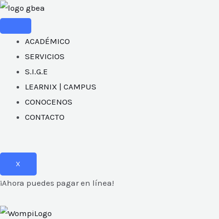
Ir
al
contenido
ACADÉMICO
SERVICIOS
S.I.G.E
LEARNIX | CAMPUS
CONOCENOS
RNAR
CONTACTO
Ú
X
¡Ahora puedes pagar en línea!
RNAR
Ú
RNAR