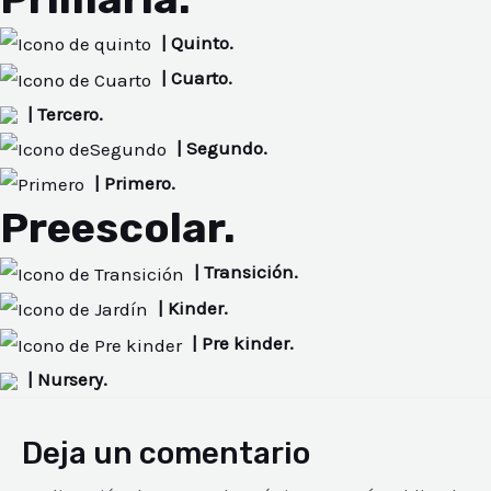
NAR
| Quinto.
NAR
| Cuarto.
| Tercero.
NAR
| Segundo.
| Primero.
Preescolar.
| Transición.
| Kinder.
| Pre kinder.
| Nursery.
Deja un comentario