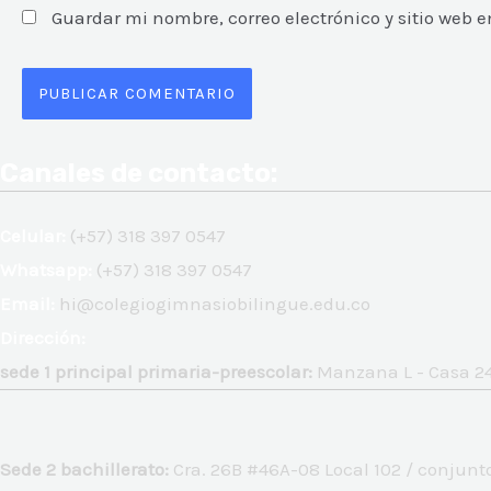
Guardar mi nombre, correo electrónico y sitio web
Canales de contacto:
Celular:
(+57) 318 397 0547
Whatsapp:
(+57) 318 397 0547
Email:
hi@colegiogimnasiobilingue.edu.co
Dirección:
sede 1 principal primaria-preescolar:
Manzana L - Casa 24
Sede 2 bachillerato:
Cra. 26B #46A-08 Local 102 / conjunto