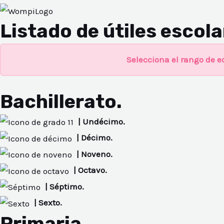
Listado de útiles escol
Selecciona el rango de ed
Bachillerato.
| Undécimo.
NAR
| Décimo.
| Noveno.
| Octavo.
| Séptimo.
| Sexto.
NAR
Primaria.