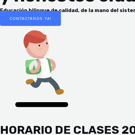
NAR
Educación bilingue de calidad, de la mano del sis
CONTACTANOS YA!
NAR
NAR
HORARIO DE CLASES 2