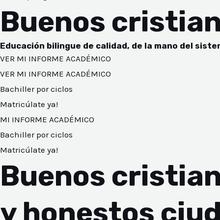
Buenos cristia
Educación bilingue de calidad, de la mano del sis
VER MI INFORME ACADÉMICO
VER MI INFORME ACADÉMICO
Bachiller por ciclos
Matricúlate ya!
MI INFORME ACADÉMICO
NAR
Bachiller por ciclos
Matricúlate ya!
Buenos cristia
y honestos ciu
NAR