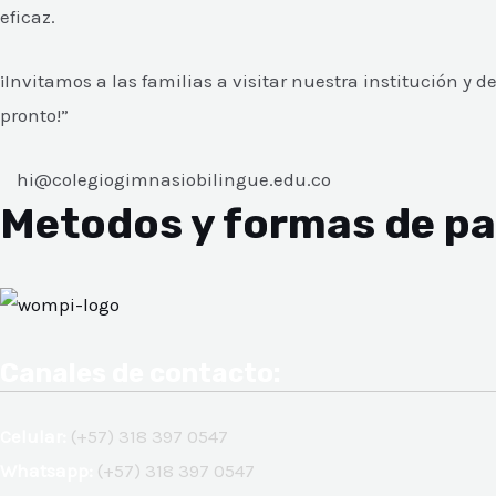
eficaz.
¡Invitamos a las familias a visitar nuestra institución 
pronto!”
hi@colegiogimnasiobilingue.edu.co
Metodos y formas de p
Canales de contacto:
Celular:
(+57) 318 397 0547
Whatsapp:
(+57) 318 397 0547