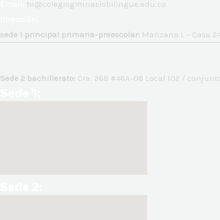
Email:
hi@colegiogimnasiobilingue.edu.co
Dirección:
sede 1 principal primaria-preescolar:
Manzana L - Casa 24
Sede 2 bachillerato:
Cra. 26B #46A-08 Local 102 / conjunto
Sede 1:
Sede 2: