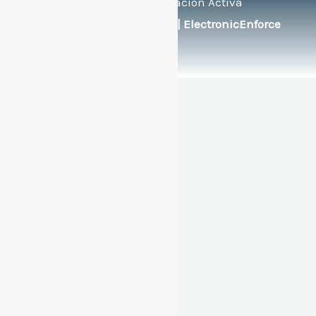
Bilingüe de Educación Activa
Soportado por:
© FlexEng | ElectronicEnforce