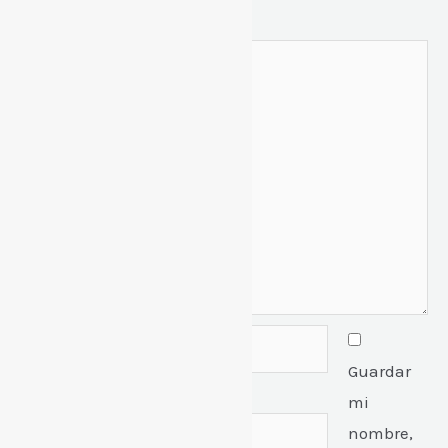
Comentario
*
Guardar
mi
nombre,