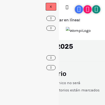
X
¡Ahora puedes pagar en línea!
CALENDARIO | 2025
Download
Deja un comentario
Tu dirección de correo electrónico no será
publicada.
Los campos obligatorios están marcados
con
*