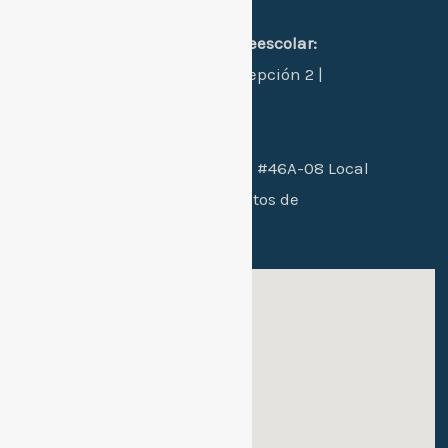
Dirección:
sede 1 principal primaria-preescolar:
Manzana L - Casa 24 - Concepción 2 |
Santa Marta, Colombia.
Sede 2 bachillerato:
Cra. 26B #46A-08 Local
102 / conjunto residencial Altos de
mallorca etapa 2
Sede 1: