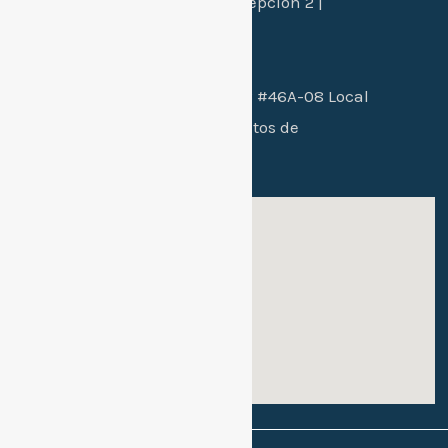
Manzana L - Casa 24 - Concepción 2 |
Santa Marta, Colombia.
Sede 2 bachillerato:
Cra. 26B #46A-08 Local
102 / conjunto residencial Altos de
mallorca etapa 2
Sede 1: