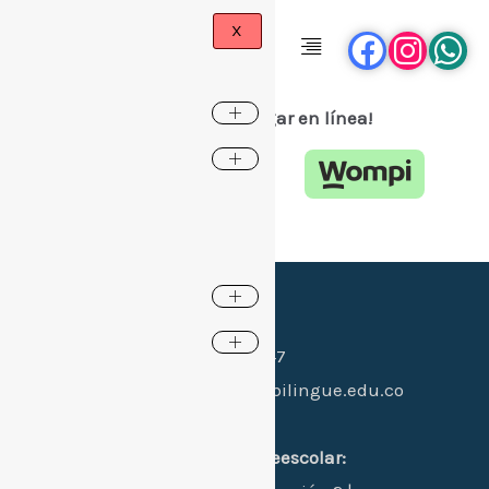
X
¡Ahora puedes pagar en línea!
Spanish
▼
Canales de contacto:
Celular:
(+57) 318 397 0547
Whatsapp:
(+57) 318 397 0547
Email:
hi@colegiogimnasiobilingue.edu.co
Dirección:
sede 1 principal primaria-preescolar: