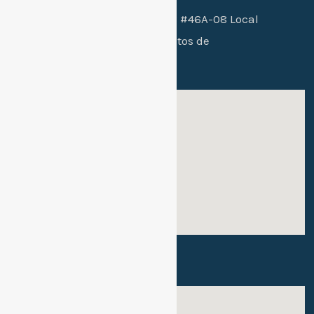
Sede 2 bachillerato:
Cra. 26B #46A-08 Local
102 / conjunto residencial Altos de
mallorca etapa 2
Sede 1:
Sede 2: