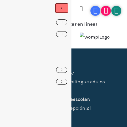
X
¡Ahora puedes pagar en línea!
Canales de contacto:
Celular:
(+57) 318 397 0547
Whatsapp:
(+57) 318 397 0547
Email:
hi@colegiogimnasiobilingue.edu.co
Dirección:
sede 1 principal primaria-preescolar:
Manzana L - Casa 24 - Concepción 2 |
Santa Marta, Colombia.