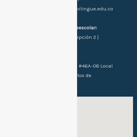
Email:
hi@colegiogimnasiobilingue.edu.co
Dirección:
sede 1 principal primaria-preescolar:
Manzana L - Casa 24 - Concepción 2 |
Santa Marta, Colombia.
Sede 2 bachillerato:
Cra. 26B #46A-08 Local
102 / conjunto residencial Altos de
mallorca etapa 2
Sede 1: