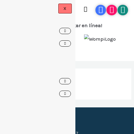
X
¡Ahora puedes pagar en línea!
Spanish
▼
work with us
Canales de contacto:
Celular:
(+57) 318 397 0547
Whatsapp:
(+57) 318 397 0547