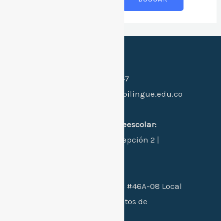
Canales de contacto:
Celular:
(+57) 318 397 0547
Whatsapp:
(+57) 318 397 0547
Email:
hi@colegiogimnasiobilingue.edu.co
Dirección:
sede 1 principal primaria-preescolar:
Manzana L - Casa 24 - Concepción 2 |
Santa Marta, Colombia.
Sede 2 bachillerato:
Cra. 26B #46A-08 Local
102 / conjunto residencial Altos de
mallorca etapa 2