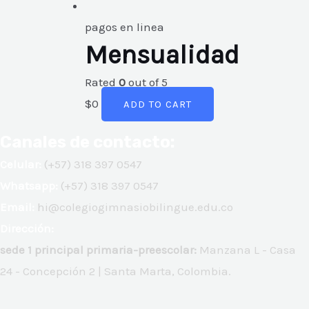
pagos en linea
Mensualidad
Rated
0
out of 5
$
0
ADD TO CART
Canales de contacto:
Celular:
(+57) 318 397 0547
Whatsapp:
(+57) 318 397 0547
Email:
hi@colegiogimnasiobilingue.edu.co
Dirección:
sede 1 principal primaria-preescolar:
Manzana L - Casa
24 - Concepción 2 | Santa Marta, Colombia.