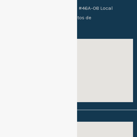
Sede 2 bachillerato:
Cra. 26B #46A-08 Local
102 / conjunto residencial Altos de
mallorca etapa 2
Sede 1:
Sede 2: