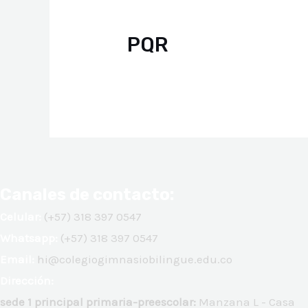
PQR
Canales de contacto:
Celular:
(+57) 318 397 0547
Whatsapp:
(+57) 318 397 0547
Email:
hi@colegiogimnasiobilingue.edu.co
Dirección:
sede 1 principal primaria-preescolar:
Manzana L - Casa