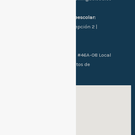
Dirección:
sede 1 principal primaria-preescolar:
Manzana L - Casa 24 - Concepción 2 |
Santa Marta, Colombia.
Sede 2 bachillerato:
Cra. 26B #46A-08 Local
102 / conjunto residencial Altos de
mallorca etapa 2
Sede 1: