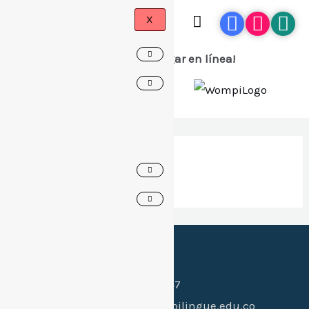
X
¡Ahora puedes pagar en línea!
online payment
Canales de contacto:
Celular:
(+57) 318 397 0547
Whatsapp:
(+57) 318 397 0547
Email:
hi@colegiogimnasiobilingue.edu.co