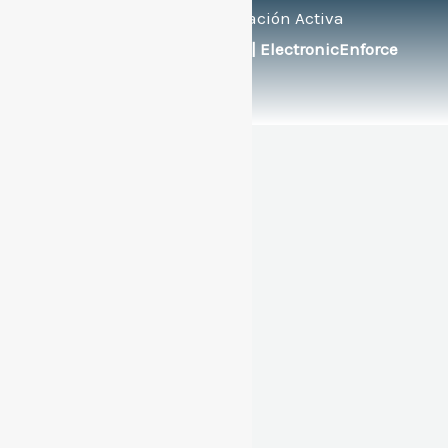
Bilingüe de Educación Activa
Soportado por:
© FlexEng | ElectronicEnforce