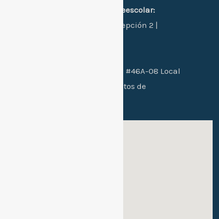
sede 1 principal primaria-preescolar:
Manzana L - Casa 24 - Concepción 2 |
Santa Marta, Colombia.
Sede 2 bachillerato:
Cra. 26B #46A-08 Local
102 / conjunto residencial Altos de
mallorca etapa 2
Sede 1: