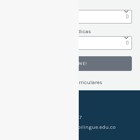
Grado
Cursos extracurriculares | Lúdicas
INSCRIBIRME!
Canales de contacto:
Celular:
(+57) 318 397 0547
Whatsapp:
(+57) 318 397 0547
Email:
hi@colegiogimnasiobilingue.edu.co
Dirección: