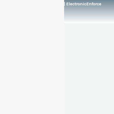
Soportado por:
© FlexEng | ElectronicEnforce