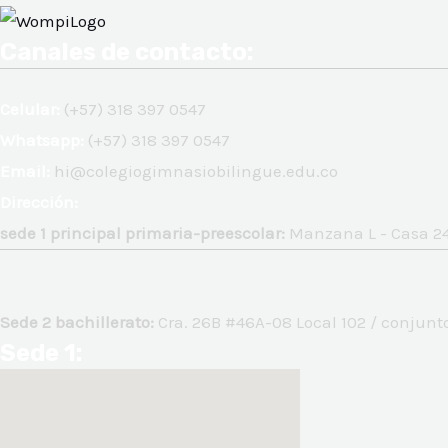
Canales de contacto:
Celular:
(+57) 318 397 0547
Whatsapp:
(+57) 318 397 0547
Email:
hi@colegiogimnasiobilingue.edu.co
Dirección:
sede 1 principal primaria-preescolar:
Manzana L - Casa 24
NAR
Sede 2 bachillerato:
Cra. 26B #46A-08 Local 102 / conjunto
Sede 1:
NAR