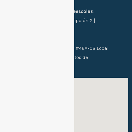
Dirección:
sede 1 principal primaria-preescolar:
Manzana L - Casa 24 - Concepción 2 |
Santa Marta, Colombia.
Sede 2 bachillerato:
Cra. 26B #46A-08 Local
102 / conjunto residencial Altos de
mallorca etapa 2
Sede 1: