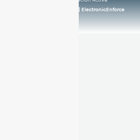
Soportado por:
© FlexEng | ElectronicEnforce