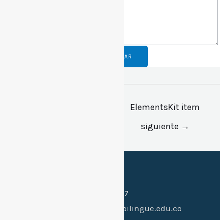
CONTACTAR
←
ElementsKit item
ElementsKit item
anterior
siguiente
→
Canales de contacto:
Celular:
(+57) 318 397 0547
Whatsapp:
(+57) 318 397 0547
Email:
hi@colegiogimnasiobilingue.edu.co