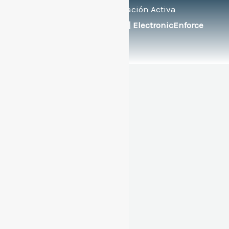
Bilingüe de Educación Activa
Soportado por:
© FlexEng | ElectronicEnforce