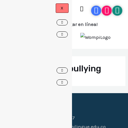
X
¡Ahora puedes pagar en línea!
Denuncias por bullying
Canales de contacto:
Celular:
(+57) 318 397 0547
Whatsapp:
(+57) 318 397 0547
Email:
hi@colegiogimnasiobilingue.edu.co