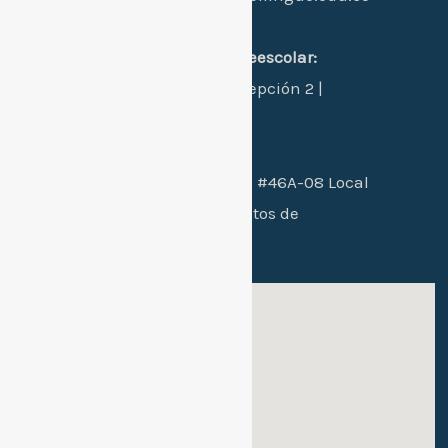
Dirección:
sede 1 principal primaria-preescolar:
Manzana L - Casa 24 - Concepción 2 |
Santa Marta, Colombia.
Sede 2 bachillerato:
Cra. 26B #46A-08 Local
102 / conjunto residencial Altos de
mallorca etapa 2
Sede 1: